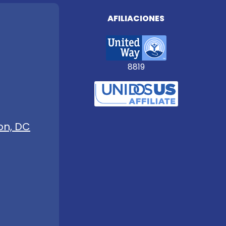
AFILIACIONES
8819
on, DC